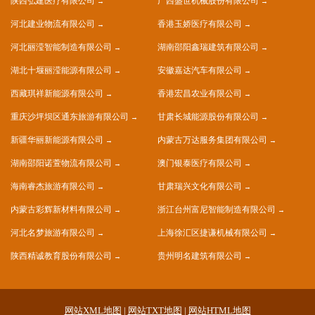
陕西弘建医疗有限公司
广西盛世机械股份有限公司
河北建业物流有限公司
香港玉娇医疗有限公司
河北丽滢智能制造有限公司
湖南邵阳鑫瑞建筑有限公司
湖北十堰丽滢能源有限公司
安徽嘉达汽车有限公司
西藏琪祥新能源有限公司
香港宏昌农业有限公司
重庆沙坪坝区通东旅游有限公司
甘肃长城能源股份有限公司
新疆华丽新能源有限公司
内蒙古万达服务集团有限公司
湖南邵阳诺萱物流有限公司
澳门银泰医疗有限公司
海南睿杰旅游有限公司
甘肃瑞兴文化有限公司
内蒙古彩辉新材料有限公司
浙江台州富尼智能制造有限公司
河北名梦旅游有限公司
上海徐汇区捷谦机械有限公司
陕西精诚教育股份有限公司
贵州明名建筑有限公司
网站XML地图
|
网站TXT地图
|
网站HTML地图